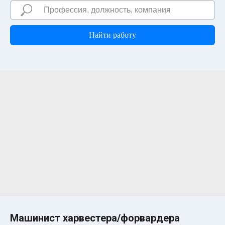
Найти работу
Машинист харвестера/форвардера